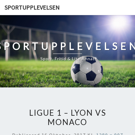
Skip
SPORTUPPLEVELSEN
to
content
SPORTUPPLEVELSE
Sport, Fritid & Lite Annat
LIGUE 1 – LYON VS
MONACO