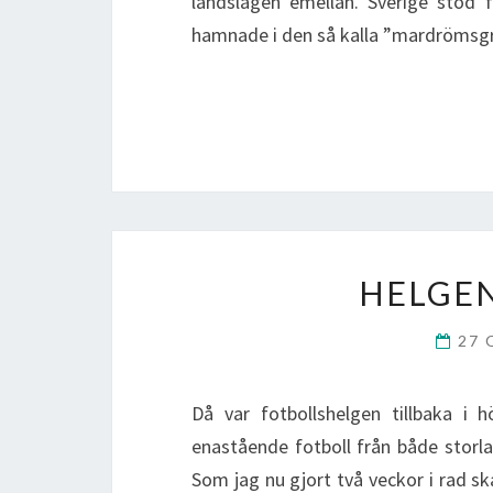
landslagen emellan. Sverige stod f
hamnade i den så kalla ”mardröms
HELGE
27 
Då var fotbollshelgen tillbaka i 
enastående fotboll från både storla
Som jag nu gjort två veckor i rad s