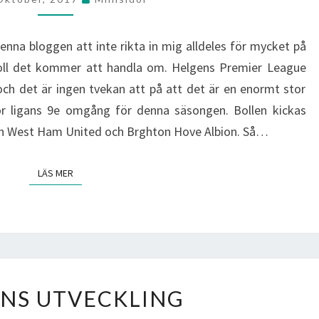
denna bloggen att inte rikta in mig alldeles för mycket på
tboll det kommer att handla om. Helgens Premier League
ch det är ingen tvekan att på att det är en enormt stor
för ligans 9e omgång för denna säsongen. Bollen kickas
an West Ham United och Brghton Hove Albion. Så…
LÄS MER
LÄS MER
PADELNS
NS UTVECKLING
UTVECKLING