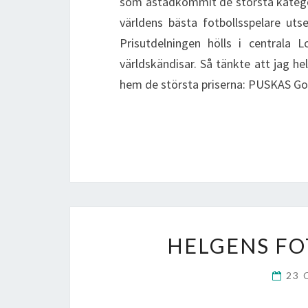
som åstadkommit de största kategori
världens bästa fotbollsspelare uts
Prisutdelningen hölls i centrala
världskändisar. Så tänkte att jag h
hem de största priserna: PUSKAS Goa
HELGENS F
23 