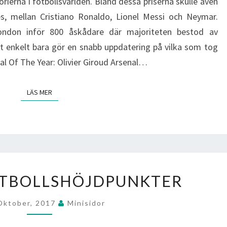
erna i fotbollsvärlden. Bland dessa priserna skulle även
es, mellan Cristiano Ronaldo, Lionel Messi och Neymar.
 London inför 800 åskådare där majoriteten bestod av
elt enkelt bara gör en snabb uppdatering på vilka som tog
l Of The Year: Olivier Giroud Arsenal…
LÄS MER
LÄS MER
HELGENS
OTBOLLSHÖJDPUNKTER
FOTBOLLSHÖJDPUNKTER
Oktober, 2017
Minisidor