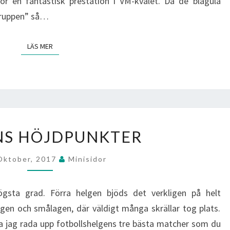
ör en fantastisk prestation i VM-kvalet. Då de blågula
gruppen” så…
LÄS MER
LÄS MER
HELGENS
NS HÖJDPUNKTER
HÖJDPUNKTER
Oktober, 2017
Minisidor
högsta grad. Förra helgen bjöds det verkligen på helt
gen och smålagen, där väldigt många skrällar tog plats.
ka jag rada upp fotbollshelgens tre bästa matcher som du