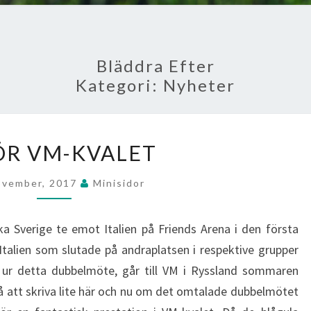
Bläddra Efter
Kategori:
Nyheter
INFÖR
ÖR VM-KVALET
VM-
KVALET
ovember, 2017
Minisidor
 Sverige te emot Italien på Friends Arena i den första
talien som slutade på andraplatsen i respektive grupper
n ur detta dubbelmöte, går till VM i Ryssland sommaren
på att skriva lite här och nu om det omtalade dubbelmötet