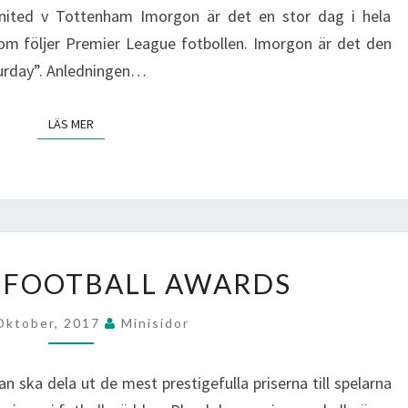
United v Tottenham Imorgon är det en stor dag i hela
som följer Premier League fotbollen. Imorgon är det den
aturday”. Anledningen…
LÄS MER
LÄS MER
FIFA
T FOOTBALL AWARDS
BEST
FOOTBALL
Oktober, 2017
Minisidor
AWARDS
an ska dela ut de mest prestigefulla priserna till spelarna