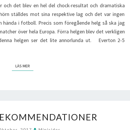
r och det blev en hel del chock-resultat och dramatiska
hörn ställdes mot sina respektive lag och det var ingen
 hända i fotboll. Precis som föregående helg så ska jag
smatcher över hela Europa. Förra helgen blev det verkligen
denna helgen ser det lite annorlunda ut. Everton 2-5
LÄS MER
LÄS MER
HELGENS
REKOMMENDATIONER
REKOMMENDATIONER
Oktober, 2017
Minisidor